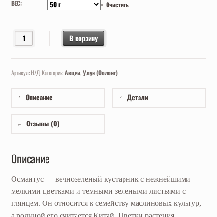
ВЕС:
Очистить
Количество товара Гуй Хуа Улун (Османтус), Фуцзянь, 2026
В корзину
Артикул:
Н/Д
Категории:
Акции
,
Улун (Оолонг)
Описание
Детали
Отзывы (0)
Описание
Османтус — вечнозеленый кустарник с нежнейшими
мелкими цветками и темными зелеными листьями с
глянцем. Он относится к семейству маслиновых культур,
а родиной его считается Китай. Цветки растения