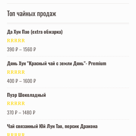
3300 ₽.
Топ чайных продаж
Да Хун Пао (extra обжарка)
Оценка
5.00
390
₽
–
1560
₽
из 5
Дянь Хун "Красный чай с земли Дянь"- Premium
Оценка
5.00
400
₽
–
1600
₽
из 5
Пуэр Шоколадный
Оценка
5.00
370
₽
–
1480
₽
из 5
Чай связанный Юй Лун Тао, персик Дракона