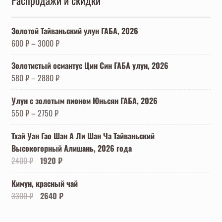
Распродажи и скидки
Золотой Тайваньский улун ГАБА, 2026
600
₽
–
3000
₽
Золотистый османтус Цин Син ГАБА улун, 2026
580
₽
–
2880
₽
Улун с золотым пионом Юньсян ГАБА, 2026
550
₽
–
2750
₽
Тхай Уан Гао Шан А Ли Шан Ча Тайваньский
Высокогорный Алишань, 2026 года
Первоначальная
Текущая
2400
₽
1920
₽
цена
цена:
Кимун, красный чай
составляла
1920 ₽.
Первоначальная
Текущая
3300
₽
2640
₽
2400 ₽.
цена
цена:
составляла
2640 ₽.