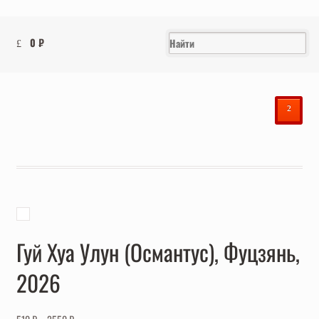
0
₽
²
Гуй Хуа Улун (Османтус), Фуцзянь,
2026