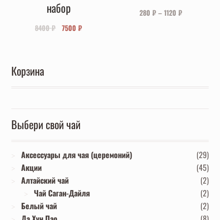
набор
280
₽
–
1120
₽
Первоначальная
Текущая
8400
₽
7500
₽
цена
цена:
составляла
7500 ₽.
8400 ₽.
Корзина
Выбери свой чай
Аксессуары для чая (церемоний)
(29)
Акции
(45)
Алтайский чай
(2)
Чай Саган-Дайля
(2)
Белый чай
(2)
Да Хун Пао
(8)