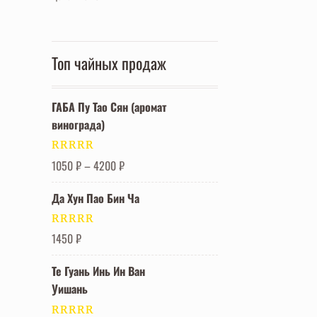
Топ чайных продаж
ГАБА Пу Тао Сян (аромат
винограда)
Оценка
5.00
1050
₽
–
4200
₽
из 5
Да Хун Пао Бин Ча
Оценка
5.00
1450
₽
из 5
Те Гуань Инь Ин Ван
Уишань