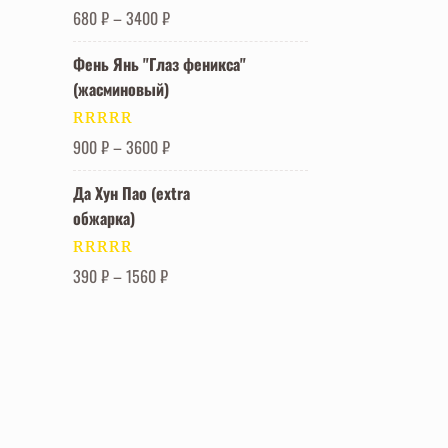
Оценка
5.00
680
₽
–
3400
₽
из 5
Фень Янь "Глаз феникса"
(жасминовый)
Оценка
5.00
900
₽
–
3600
₽
из 5
Да Хун Пао (extra
обжарка)
Оценка
5.00
390
₽
–
1560
₽
из 5