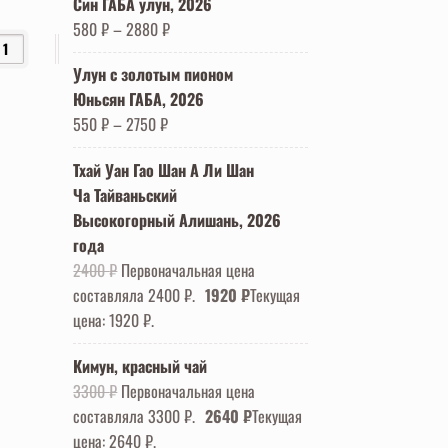
Син ГАБА улун, 2026
580
₽
–
2880
₽
Улун с золотым пионом
Юньсян ГАБА, 2026
550
₽
–
2750
₽
Тхай Уан Гао Шан А Ли Шан
Ча Тайваньский
Высокогорный Алишань, 2026
года
2400
₽
Первоначальная цена
составляла 2400 ₽.
1920
₽
Текущая
цена: 1920 ₽.
Кимун, красный чай
3300
₽
Первоначальная цена
составляла 3300 ₽.
2640
₽
Текущая
цена: 2640 ₽.