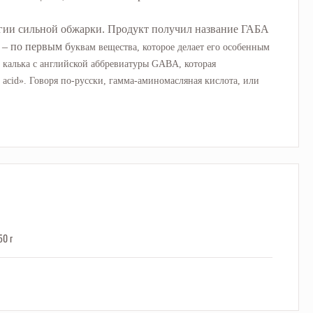
гии сильной обжарки.
Продукт получил название ГАБА
) – по первым б
уквам вещества, которое делает его особенным
о калька с английской аббревиатуры GABA, которая
acid». Говоря по-русски, гамма-аминомасляная кислота, или
50 г