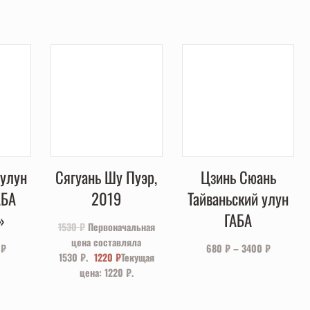
улун
Сягуань Шу Пуэр,
Цзинь Сюань
АБА
2019
Тайваньский улун
»
ГАБА
1530
₽
Первоначальная
цена составляла
0
₽
680
₽
–
3400
₽
1530 ₽.
1220
₽
Текущая
цена: 1220 ₽.