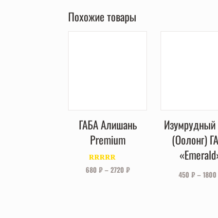
Похожие товары
ГАБА Алишань
Изумрудный 
Premium
(Оолонг) Г
«Emerald
Оценка
680
₽
–
2720
₽
450
₽
–
180
4.00
из 5