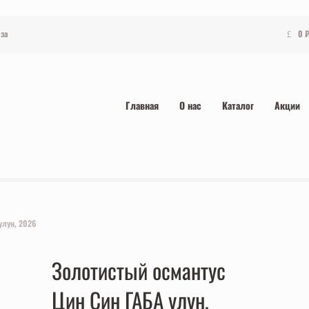
за
0
Главная
О нас
Каталог
Акции
улун, 2026
Золотистый османтус
Цин Син ГАБА улун,