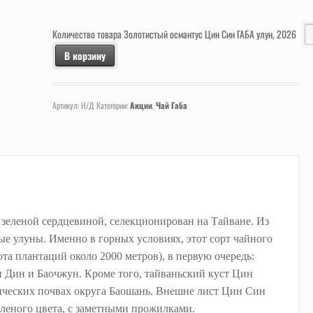
Количество товара Золотистый османтус Цин Син ГАБА улун, 2026
В корзину
Артикул:
Н/Д
Категории:
Акции
,
Чай Габа
 зеленой сердцевиной, селекционирован на Тайване. Из
ые улуны. Именно в горных условиях, этот сорт чайного
ота плантаций около 2000 метров), в первую очередь:
 Дин и Баочжун. Кроме того, тайваньский куст Цин
нических почвах округа Баошань. Внешне лист Цин Син
леного цвета, с заметными прожилками.