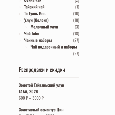
Сенча чай
(2)
Тайский чай
(1)
Те Гуань Инь
(10)
Улун (Оолонг)
(18)
Молочный улун
(3)
Чай Габа
(18)
Чайные наборы
(27)
Чай подарочный и наборы
(27)
Распродажи и скидки
Золотой Тайваньский улун
ГАБА, 2026
600
₽
–
3000
₽
Золотистый османтус Цин