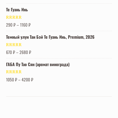
из 5
Те Гуань Инь
Оценка
5.00
290
₽
–
1160
₽
из 5
Темный улун Тан Бэй Те Гуань Инь, Premium, 2026
Оценка
5.00
670
₽
–
2680
₽
из 5
ГАБА Пу Тао Сян (аромат винограда)
Оценка
5.00
1050
₽
–
4200
₽
из 5