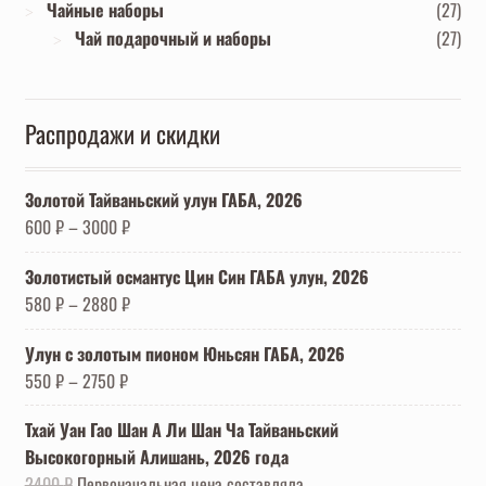
Чайные наборы
(27)
Чай подарочный и наборы
(27)
Распродажи и скидки
Золотой Тайваньский улун ГАБА, 2026
600
₽
–
3000
₽
Золотистый османтус Цин Син ГАБА улун, 2026
580
₽
–
2880
₽
Улун с золотым пионом Юньсян ГАБА, 2026
550
₽
–
2750
₽
Тхай Уан Гао Шан А Ли Шан Ча Тайваньский
Высокогорный Алишань, 2026 года
2400
₽
Первоначальная цена составляла