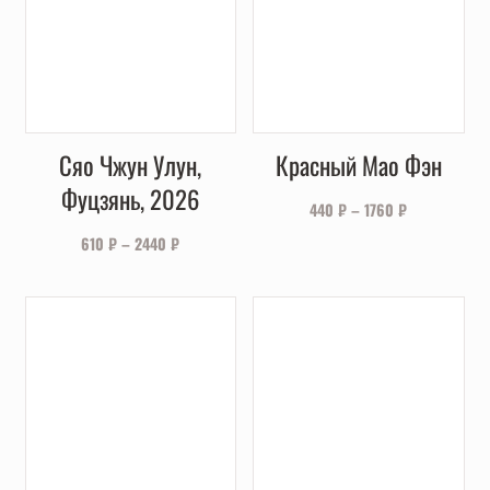
Сяо Чжун Улун,
Красный Мао Фэн
Фуцзянь, 2026
440
₽
–
1760
₽
610
₽
–
2440
₽