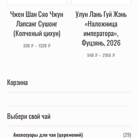
Чжен Шан Сяо Чжун
Улун Лань Гуй Жэнь
Лапсанг Сушонг
«Наложница
(Копченый цихун)
императора»,
Фуцзянь, 2026
330
₽
–
1320
₽
540
₽
–
2160
₽
Корзина
Выбери свой чай
Аксессуары для чая (церемоний)
(29)