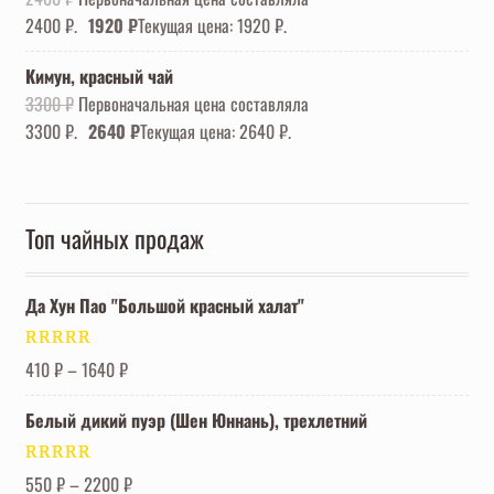
2400 ₽.
1920
₽
Текущая цена: 1920 ₽.
Кимун, красный чай
3300
₽
Первоначальная цена составляла
3300 ₽.
2640
₽
Текущая цена: 2640 ₽.
Топ чайных продаж
Да Хун Пао "Большой красный халат"
Оценка
5.00
410
₽
–
1640
₽
из 5
Белый дикий пуэр (Шен Юннань), трехлетний
Оценка
5.00
550
₽
–
2200
₽