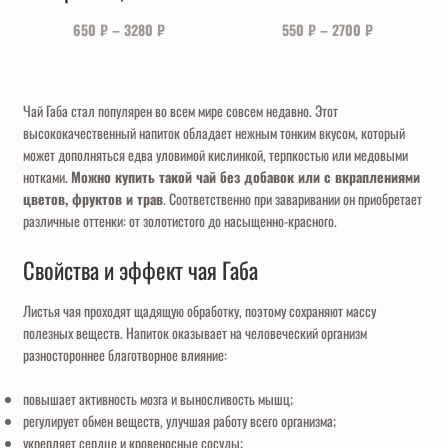
650
₽
–
3280
₽
550
₽
–
2700
₽
Чай Габа стал популярен во всем мире совсем недавно. Этот
высококачественный напиток обладает нежным тонким вкусом, который
может дополняться едва уловимой кислинкой, терпкостью или медовыми
нотками.
Можно купить такой чай без добавок или с вкраплениями
цветов, фруктов и трав
. Соответственно при заваривании он приобретает
различные оттенки: от золотистого до насыщенно-красного.
Свойства и эффект чая Габа
Листья чая проходят щадящую обработку, поэтому сохраняют массу
полезных веществ. Напиток оказывает на человеческий организм
разностороннее благотворное влияние:
повышает активность мозга и выносливость мышц;
регулирует обмен веществ, улучшая работу всего организма;
укрепляет сердце и кровеносные сосуды;