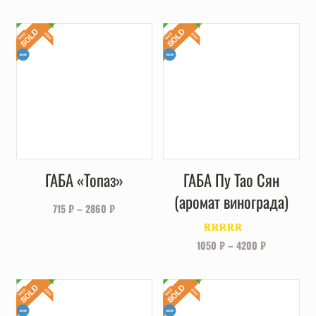
ГАБА «Топаз»
ГАБА Пу Тао Сян
(аромат винограда)
715
₽
–
2860
₽
Оценка
5.00
1050
₽
–
4200
₽
из 5