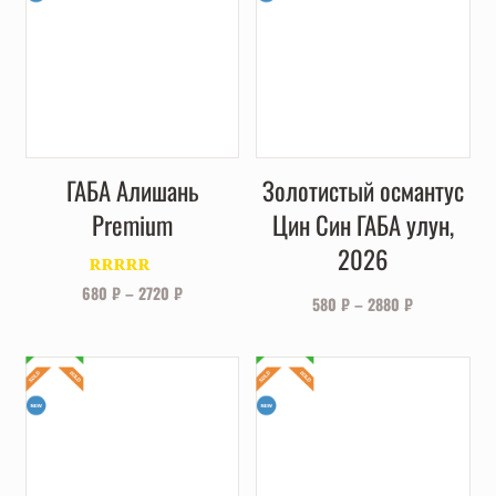
ГАБА Алишань
Золотистый османтус
Premium
Цин Син ГАБА улун,
2026
Оценка
680
₽
–
2720
₽
580
₽
–
2880
₽
4.00
из 5