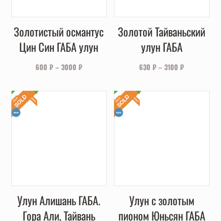
Золотистый османтус
Золотой Тайваньский
Цин Син ГАБА улун
улун ГАБА
600
₽
–
3000
₽
630
₽
–
3100
₽
Улун Алишань ГАБА.
Улун с золотым
Гора Али, Тайвань
пионом Юньсян ГАБА