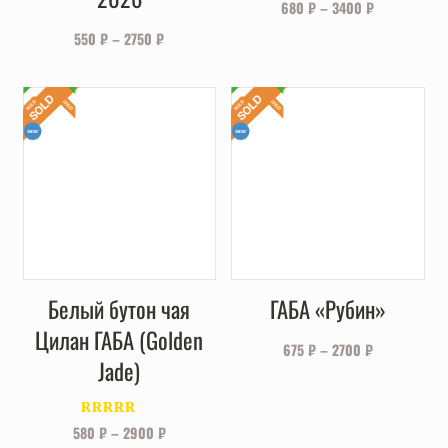
680
₽
–
3400
₽
550
₽
–
2750
₽
Белый бутон чая
ГАБА «Рубин»
Цилан ГАБА (Golden
675
₽
–
2700
₽
Jade)
Оценка
5.00
580
₽
–
2900
₽
из 5