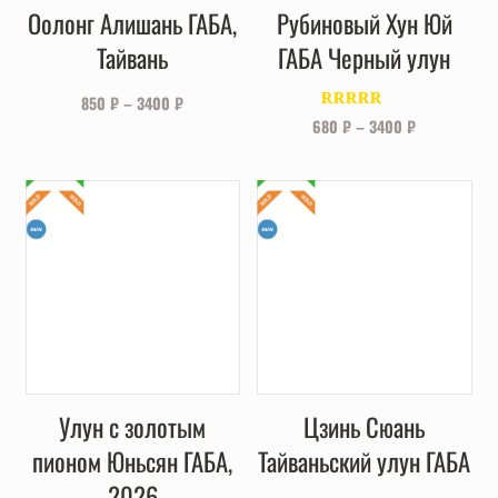
Оолонг Алишань ГАБА,
Рубиновый Хун Юй
Тайвань
ГАБА Черный улун
850
₽
–
3400
₽
Оценка
680
₽
–
3400
₽
4.00
из 5
Улун с золотым
Цзинь Сюань
пионом Юньсян ГАБА,
Тайваньский улун ГАБА
2026