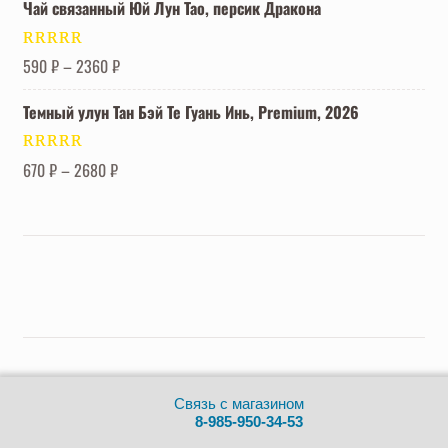
Чай связанный Юй Лун Тао, персик Дракона
Оценка
5.00
590
₽
–
2360
₽
из 5
Темный улун Тан Бэй Те Гуань Инь, Premium, 2026
Оценка
5.00
670
₽
–
2680
₽
из 5
Китайский чай в Москве | Cavabangatea 2019-2025 ©
Связь с магазином
8-985-950-34-53
Политика обработки персональных данных