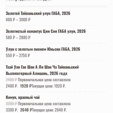
Золотой Тайваньский улун ГАБА, 2026
600
₽
–
3000
₽
Золотистый османтус Цин Син ГАБА улун, 2026
580
₽
–
2880
₽
Улун с золотым пионом Юньсян ГАБА, 2026
550
₽
–
2750
₽
Тхай Уан Гао Шан А Ли Шан Ча Тайваньский
Высокогорный Алишань, 2026 года
2400
₽
Первоначальная цена составляла
2400 ₽.
1920
₽
Текущая цена: 1920 ₽.
Кимун, красный чай
3300
₽
Первоначальная цена составляла
3300 ₽.
2640
₽
Текущая цена: 2640 ₽.