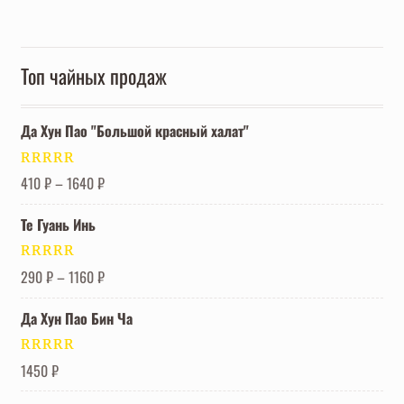
Топ чайных продаж
Да Хун Пао "Большой красный халат"
Оценка
5.00
410
₽
–
1640
₽
из 5
Те Гуань Инь
Оценка
5.00
290
₽
–
1160
₽
из 5
Да Хун Пао Бин Ча
Оценка
5.00
1450
₽
из 5