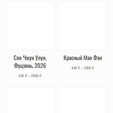
Сяо Чжун Улун,
Красный Мао Фэн
Фуцзянь, 2026
440
₽
–
1760
₽
610
₽
–
2440
₽