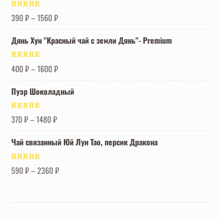
Оценка
5.00
390
₽
–
1560
₽
из 5
Дянь Хун "Красный чай с земли Дянь"- Premium
Оценка
5.00
400
₽
–
1600
₽
из 5
Пуэр Шоколадный
Оценка
5.00
370
₽
–
1480
₽
из 5
Чай связанный Юй Лун Тао, персик Дракона
Оценка
5.00
590
₽
–
2360
₽
из 5