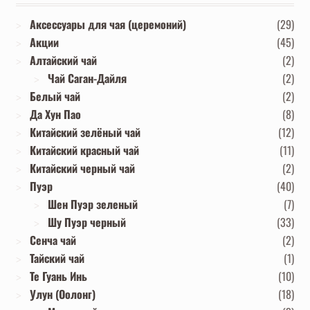
Аксессуары для чая (церемоний)
(29)
Акции
(45)
Алтайский чай
(2)
Чай Саган-Дайля
(2)
Белый чай
(2)
Да Хун Пао
(8)
Китайский зелёный чай
(12)
Китайский красный чай
(11)
Китайский черный чай
(2)
Пуэр
(40)
Шен Пуэр зеленый
(7)
Шу Пуэр черный
(33)
Сенча чай
(2)
Тайский чай
(1)
Те Гуань Инь
(10)
Улун (Оолонг)
(18)