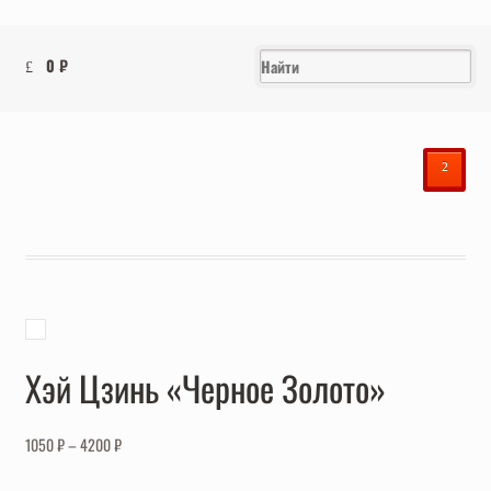
0
₽
²
Хэй Цзинь «Черное Золото»
1050
₽
–
4200
₽