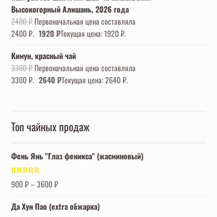
Высокогорный Алишань, 2026 года
2400
₽
Первоначальная цена составляла
2400 ₽.
1920
₽
Текущая цена: 1920 ₽.
Кимун, красный чай
3300
₽
Первоначальная цена составляла
3300 ₽.
2640
₽
Текущая цена: 2640 ₽.
Топ чайных продаж
Фень Янь "Глаз феникса" (жасминовый)
Оценка
5.00
900
₽
–
3600
₽
из 5
Да Хун Пао (extra обжарка)