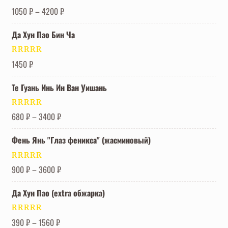
Оценка
5.00
1050
₽
–
4200
₽
из 5
Да Хун Пао Бин Ча
Оценка
5.00
1450
₽
из 5
Те Гуань Инь Ин Ван Уишань
Оценка
5.00
680
₽
–
3400
₽
из 5
Фень Янь "Глаз феникса" (жасминовый)
Оценка
5.00
900
₽
–
3600
₽
из 5
Да Хун Пао (extra обжарка)
Оценка
5.00
390
₽
–
1560
₽
из 5