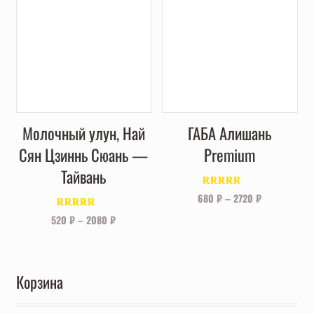
Молочный улун, Най
ГАБА Алишань
Сян Цзиннь Сюань —
Premium
Тайвань
Оценка
680
₽
–
2720
₽
4.00
из 5
Оценка
5.00
520
₽
–
2080
₽
из 5
Корзина