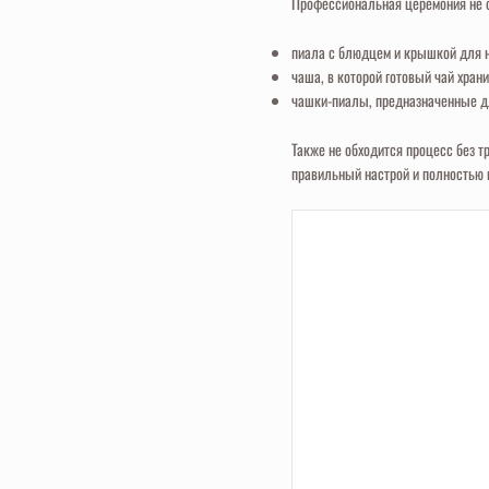
Профессиональная церемония не о
пиала с блюдцем и крышкой для н
чаша, в которой готовый чай хран
чашки-пиалы, предназначенные дл
Также не обходится процесс без 
правильный настрой и полностью 