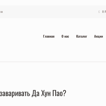
за
0
Главная
О нас
Каталог
Акции
заваривать Да Хун Пао?