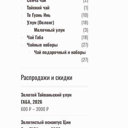
Сенча чай
(2)
Тайский чай
(1)
Те Гуань Инь
(10)
Улун (Оолонг)
(18)
Молочный улун
(3)
Чай Габа
(18)
Чайные наборы
(27)
Чай подарочный и наборы
(27)
Распродажи и скидки
Золотой Тайваньский улун
ГАБА, 2026
600
₽
–
3000
₽
Золотистый османтус Цин