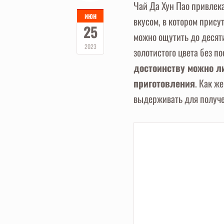
Чай Да Хун Пао привлек
ИЮН
вкусом, в котором присут
25
можно ощутить до десят
2023
золотистого цвета без п
достоинству можно л
приготовления
. Как ж
выдерживать для получе