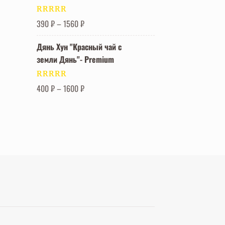
Оценка
5.00
390
₽
–
1560
₽
из 5
Дянь Хун "Красный чай с
земли Дянь"- Premium
Оценка
5.00
400
₽
–
1600
₽
из 5