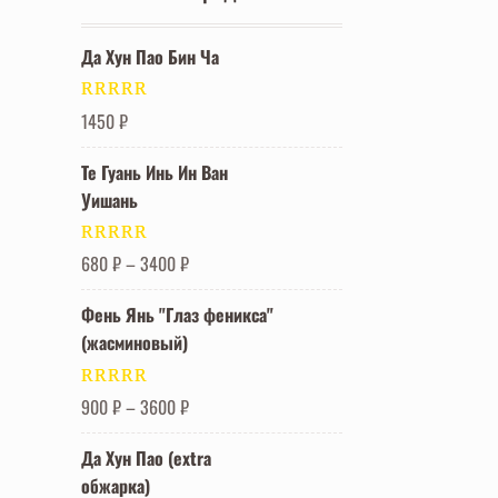
Да Хун Пао Бин Ча
Оценка
5.00
1450
₽
из 5
Те Гуань Инь Ин Ван
Уишань
Оценка
5.00
680
₽
–
3400
₽
из 5
Фень Янь "Глаз феникса"
(жасминовый)
Оценка
5.00
900
₽
–
3600
₽
из 5
Да Хун Пао (extra
обжарка)