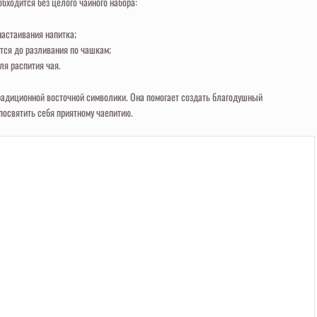
бходится без целого чайного набора:
астаивания напитка;
ится до разливания по чашкам;
я распития чая.
традиционной восточной символики. Она помогает создать благодушный
посвятить себя приятному чаепитию.