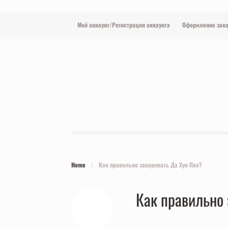
Мой аккаунт/Регистрация аккаунта
Оформление зака
Home
/
Как правильно заваривать Да Хун Пао?
Как правильно 