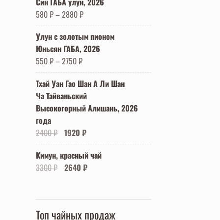
Син ГАБА улун, 2026
580
₽
–
2880
₽
Улун с золотым пионом
Юньсян ГАБА, 2026
550
₽
–
2750
₽
Тхай Уан Гао Шан А Ли Шан
Ча Тайваньский
Высокогорный Алишань, 2026
года
Первоначальная
Текущая
2400
₽
1920
₽
цена
цена:
Кимун, красный чай
составляла
1920 ₽.
Первоначальная
Текущая
3300
₽
2640
₽
2400 ₽.
цена
цена:
составляла
2640 ₽.
3300 ₽.
Топ чайных продаж