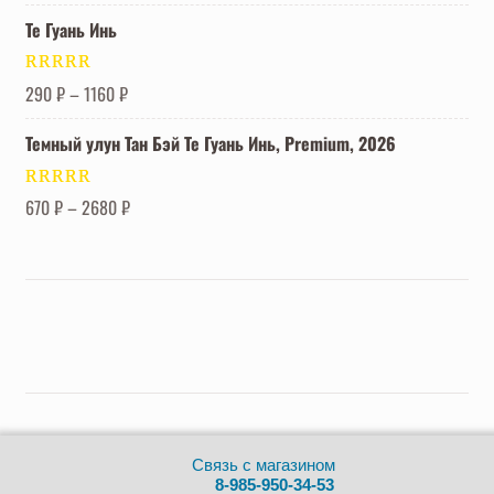
Те Гуань Инь
Оценка
5.00
290
₽
–
1160
₽
из 5
Темный улун Тан Бэй Те Гуань Инь, Premium, 2026
Оценка
5.00
670
₽
–
2680
₽
из 5
Китайский чай в Москве | Cavabangatea 2019-2025 ©
Связь с магазином
8-985-950-34-53