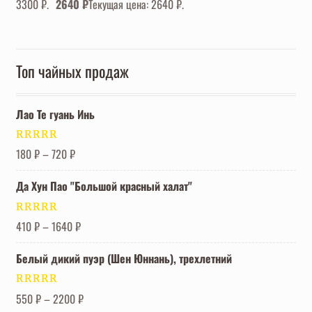
3300 ₽.
2640
₽
Текущая цена: 2640 ₽.
Топ чайных продаж
Лао Те гуань Инь
Оценка
5.00
180
₽
–
720
₽
из 5
Да Хун Пао "Большой красный халат"
Оценка
5.00
410
₽
–
1640
₽
из 5
Белый дикий пуэр (Шен Юннань), трехлетний
Оценка
5.00
550
₽
–
2200
₽
из 5