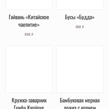
Гайвань «Китайское
Бусы «Будда»
чаепитие»
400
₽
990
₽
Кружка-заварник
Бамбуковая мерная
Гунфу Kamjove
ложка с корнем