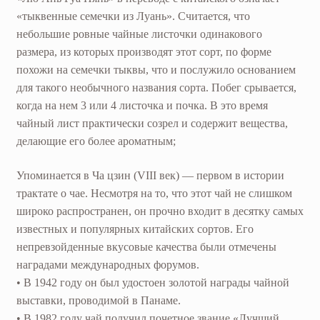
«тыквенные семечки из Луань». Считается, что
небольшие ровные чайные листочки одинакового
размера, из которых производят этот сорт, по форме
похожи на семечки тыквы, что и послужило основанием
для такого необычного названия сорта. Побег срывается,
когда на нем 3 или 4 листочка и почка. В это время
чайный лист практически созрел и содержит вещества,
делающие его более ароматным;
Упоминается в Ча цзин (VIII век) — первом в истории
трактате о чае. Несмотря на то, что этот чай не слишком
широко распространен, он прочно входит в десятку самых
известных и популярных китайских сортов. Его
непревзойденные вкусовые качества были отмечены
наградами международных форумов.
• В 1942 году он был удостоен золотой награды чайной
выставки, проводимой в Панаме.
• В 1982 году чай получил почетное звание «Лучший