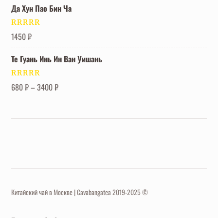
Да Хун Пао Бин Ча
Оценка
5.00
1450
₽
из 5
Те Гуань Инь Ин Ван Уишань
Оценка
5.00
680
₽
–
3400
₽
из 5
Китайский чай в Москве | Cavabangatea 2019-2025 ©