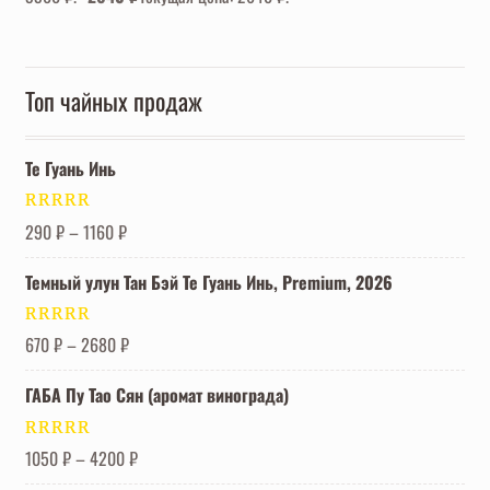
Топ чайных продаж
Те Гуань Инь
Оценка
5.00
290
₽
–
1160
₽
из 5
Темный улун Тан Бэй Те Гуань Инь, Premium, 2026
Оценка
5.00
670
₽
–
2680
₽
из 5
ГАБА Пу Тао Сян (аромат винограда)
Оценка
5.00
1050
₽
–
4200
₽
из 5