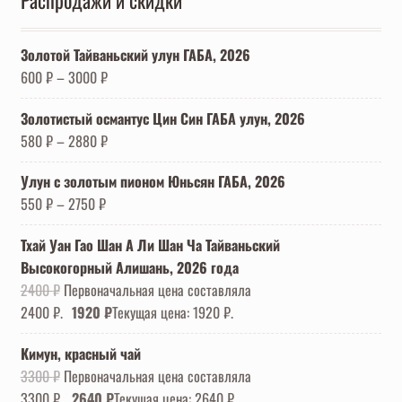
Золотой Тайваньский улун ГАБА, 2026
600
₽
–
3000
₽
Золотистый османтус Цин Син ГАБА улун, 2026
580
₽
–
2880
₽
Улун с золотым пионом Юньсян ГАБА, 2026
550
₽
–
2750
₽
Тхай Уан Гао Шан А Ли Шан Ча Тайваньский
Высокогорный Алишань, 2026 года
2400
₽
Первоначальная цена составляла
2400 ₽.
1920
₽
Текущая цена: 1920 ₽.
Кимун, красный чай
3300
₽
Первоначальная цена составляла
3300 ₽.
2640
₽
Текущая цена: 2640 ₽.