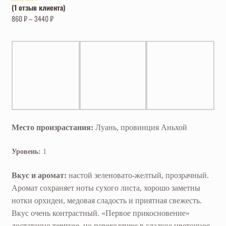
(
1
отзыв клиента)
Рейтинг
1
4.00
из 5
860
₽
–
3440
₽
на основе
опроса
пользователя
Место произрастания:
Луань, провинция Аньхой
Уровень:
1
Вкус и аромат:
настой зеленовато-желтый, прозрачный.
Аромат сохраняет ноты сухого листа, хорошо заметны
нотки орхидеи, медовая сладость и приятная свежесть.
Вкус очень контрастный. «Первое прикосновение»
достаточно терпкое, но переходящее в сладкое цветочное