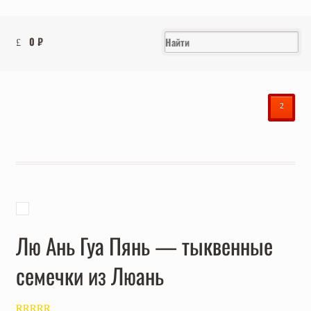
0
₽
²
Лю Ань Гуа Пянь — тыквенные
семечки из Люань